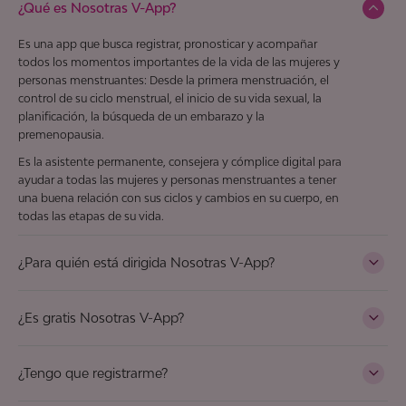
¿Qué es Nosotras V-App?
Es una app que busca registrar, pronosticar y acompañar
todos los momentos importantes de la vida de las mujeres y
personas menstruantes: Desde la primera menstruación, el
control de su ciclo menstrual, el inicio de su vida sexual, la
planificación, la búsqueda de un embarazo y la
premenopausia.
Es la asistente permanente, consejera y cómplice digital para
ayudar a todas las mujeres y personas menstruantes a tener
una buena relación con sus ciclos y cambios en su cuerpo, en
todas las etapas de su vida.
¿Para quién está dirigida Nosotras V-App?
¡Para todas Nosotras!, usuarias que comienzan a vivir su
primera menstruación, el inicio de su vida sexual, planificación
¿Es gratis Nosotras V-App?
anticonceptiva, aquellas que buscan un embarazo y conocer
todo sobre la premenopausia.
¡Por supuesto que sí!, solo debés ir al Play Store de tu
dispositivo móvil con sistema operativo Android o en App
¿Tengo que registrarme?
Para las usuarias de 10 a 17 años deben tener autorización de
Store para dispositivos con sistema operativo iOS, luego
un padre de familia o un tutor, solo registrate
acá
.