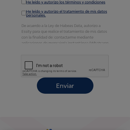
He leído y autorizo los términos y condiciones
He leído y autorizo el tratamiento de mis datos
personales.
De acuerdo a la Ley de Habeas Data, autorizo a
Essity para que realice el tratamiento de mis datos
con la finalidad de: contactarme mediante
aplicaciones de mensajería instantánea (Whatsapp
o similares), redes sociales, correo electrónico o
físico para la realización de encuestas sobre
productos, diseño de productos y servicios
mediante la gestión y análisis de las preferencias,
envío de ofertas, promociones, información
comercial, productos o premios, participación de
concursos, eventos, evaluaciones de calidad,
Enviar
gestionar solicitudes, quejas y reclamos, por el
tiempo necesario para cumplir con las finalidades
enunciadas
Reconozco que en caso de que la autorización
verse sobre datos sensibles no estaré en la
obligación de entregar los mismos y el tratamiento
no podrá ser condicionado a dicha entrega.