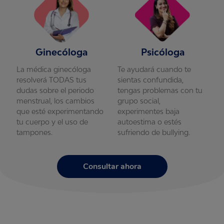
Ginecóloga
Psicóloga
La médica ginecóloga
Te ayudará cuando te
L
resolverá TODAS tus
sientas confundida,
r
u
dudas sobre el periodo
tengas problemas con tu
d
menstrual, los cambios
grupo social,
m
que esté experimentando
experimentes baja
q
tu cuerpo y el uso de
autoestima o estés
t
tampones.
sufriendo de bullying.
t
Consultar ahora