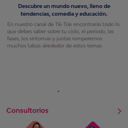
Descubre un mundo nuevo, lleno de
tendencias, comedia y educación.
C
c
En nuestro canal de Tik Tok encontrarás todo lo
s
que debes saber sobre tu ciclo, el periodo, las
y
fases, los síntomas y juntas romperemos
s
r
muchos tabús alrededor de estos temas.
c
í
a
Consultorios