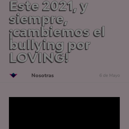
Este 2021, y
siempre,
¡cambiemos el
bullying por
LOVING!
Nosotras
6 de Mayo