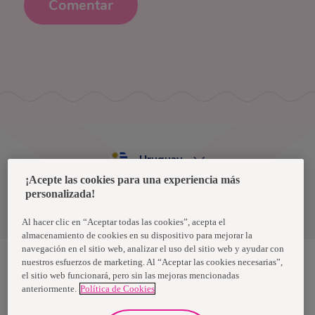
Comentar
Uruguay
¡Acepte las cookies para una experiencia más
personalizada!
Política de privacidad de datos
Términos y condiciones
Al hacer clic en “Aceptar todas las cookies”, acepta el
almacenamiento de cookies en su dispositivo para mejorar la
navegación en el sitio web, analizar el uso del sitio web y ayudar con
nuestros esfuerzos de marketing. Al “Aceptar las cookies necesarias”,
el sitio web funcionará, pero sin las mejoras mencionadas
Nosotras, una marca de Essity - una compañía global líder en
anteriormente.
Política de Cookies
higiene y salud. Cada día, mil millones de personas, en todo el
mundo, utilizan nuestros productos, servicios y soluciones. Nuestro
propósito es romper barreras por el bienestar en beneficio de