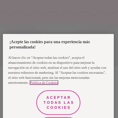
Uruguay
¡Acepte las cookies para una experiencia más
personalizada!
Política de privacidad de datos
Términos y condiciones
Al hacer clic en “Aceptar todas las cookies”, acepta el
almacenamiento de cookies en su dispositivo para mejorar la
navegación en el sitio web, analizar el uso del sitio web y ayudar con
nuestros esfuerzos de marketing. Al “Aceptar las cookies necesarias”,
el sitio web funcionará, pero sin las mejoras mencionadas
anteriormente.
Política de Cookies
Nosotras, una marca de Essity - una compañía global líder en
higiene y salud. Cada día, mil millones de personas, en todo el
mundo, utilizan nuestros productos, servicios y soluciones. Nuestro
propósito es romper barreras por el bienestar en beneficio de
ACEPTAR
consumidores, pacientes, cuidadores, clientes y la sociedad en
general. Vendemos en aproximadamente 150 países bajo las
TODAS LAS
principales marcas globales TENA y Tork, así como otras marcas
COOKIES
como Actimove, Cutimed, JOBST, Knix, Leukoplast, Libero, Libresse,
Lotus, Modibodi, Nosotras, Saba, Tempo, TOM Organic y Zewa. En
2024, Essity tuvo ventas de aproximadamente 13 mil millones de