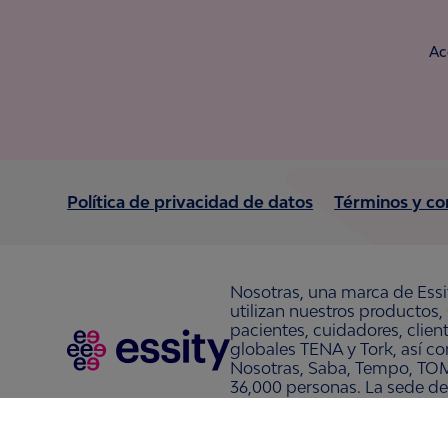
Ac
Política de privacidad de datos
Términos y co
Nosotras, una marca de Essi
utilizan nuestros productos,
pacientes, cuidadores, clie
globales TENA y Tork, así c
Nosotras, Saba, Tempo, TOM
36,000 personas. La sede de
www.essity.com
.