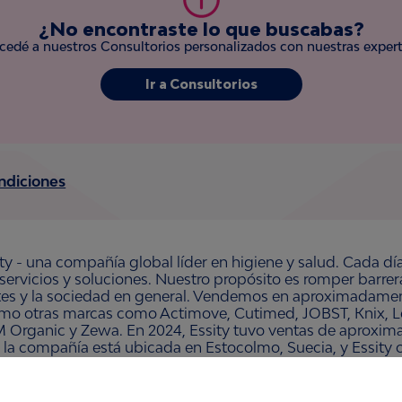
¿No encontraste lo que buscabas?
cedé
a nuestros Consultorios personalizados con nuestras expert
Ir a Consultorios
ndiciones
ty - una compañía global líder en higiene y salud. Cada dí
 servicios y soluciones. Nuestro propósito es romper barre
ntes y la sociedad en general. Vendemos en aproximadament
omo otras marcas como Actimove, Cutimed, JOBST, Knix, Le
 Organic y Zewa. En 2024, Essity tuvo ventas de aproxim
 la compañía está ubicada en Estocolmo, Suecia, y Essity