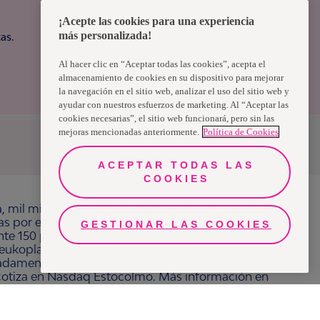
¡Acepte las cookies para una experiencia
más personalizada!
as.
Al hacer clic en “Aceptar todas las cookies”, acepta el
almacenamiento de cookies en su dispositivo para mejorar
la navegación en el sitio web, analizar el uso del sitio web y
ayudar con nuestros esfuerzos de marketing. Al “Aceptar las
cookies necesarias”, el sitio web funcionará, pero sin las
mejoras mencionadas anteriormente.
Política de Cookies
Uruguay
ACEPTAR TODAS LAS
COOKIES
a, mil millones de personas, en todo el mundo,
ras por el bienestar en beneficio de consumidores,
GESTIONAR LAS COOKIES
e 150 países bajo las principales marcas
ukoplast, Libero, Libresse, Lotus, Modibodi,
adamente 13 mil millones de euros y empleó a
 cotiza en Nasdaq Estocolmo. Más información en