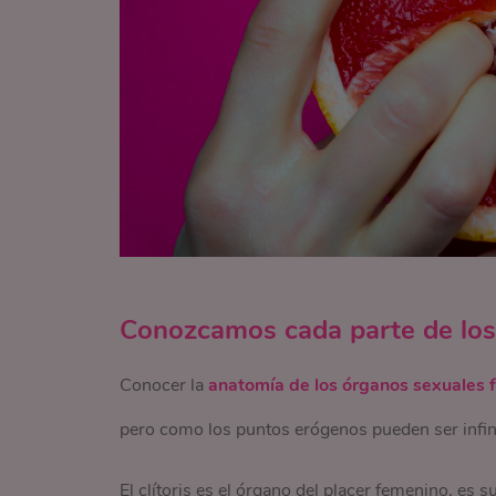
Conozcamos cada parte de los
Conocer la
anatomía de los órganos sexuales
pero como los puntos erógenos pueden ser infin
El clítoris es el órgano del placer femenino, e