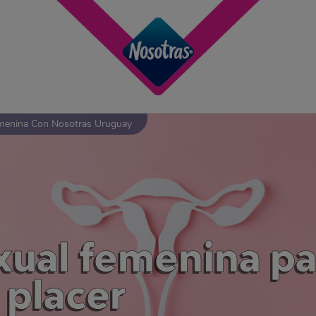
menina Con Nosotras Uruguay
xual femenina pa
 placer