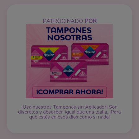
PATROCINADO
POR
¡Usa nuestros
Tampones
sin Aplicador! Son
discretos y absorben igual que una toalla. ¡Para
que estés en esos días como si nada!