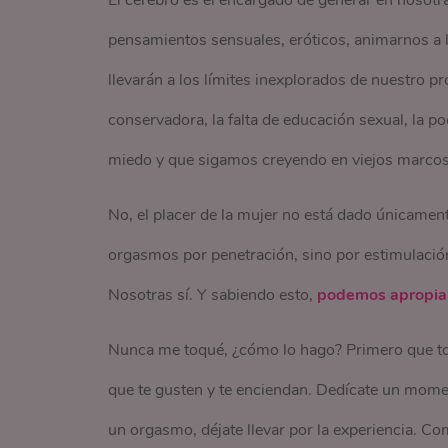
El cerebro es el encargado de generar en nosotr
pensamientos sensuales, eróticos, animarnos a l
llevarán a los límites inexplorados de nuestro p
conservadora, la falta de educación sexual, la
miedo y que sigamos creyendo en viejos marcos 
No, el placer de la mujer no está dado únicamen
orgasmos por penetración, sino por estimulación
Nosotras sí. Y sabiendo esto,
podemos apropiar
Nunca me toqué, ¿cómo lo hago? Primero que to
que te gusten y te enciendan. Dedícate un momen
un orgasmo, déjate llevar por la experiencia. Co