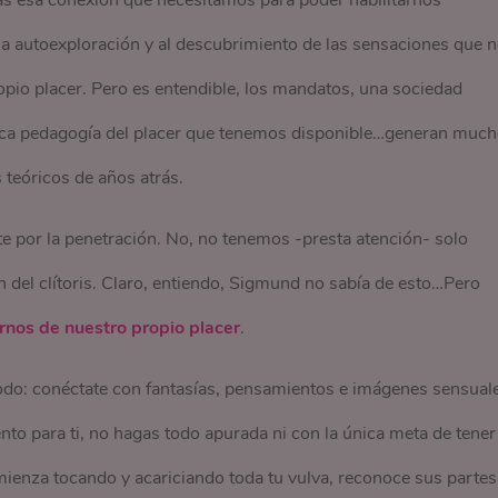
as esa conexión que necesitamos para poder habilitarnos
a autoexploración y al descubrimiento de las sensaciones que 
ropio placer. Pero es entendible, los mandatos, una sociedad
 poca pedagogía del placer que tenemos disponible…generan muc
teóricos de años atrás.
te por la penetración. No, no tenemos -presta atención- solo
 del clítoris. Claro, entiendo, Sigmund no sabía de esto…Pero
nos de nuestro propio placer
.
do: conéctate con fantasías, pensamientos e imágenes sensual
to para ti, no hagas todo apurada ni con la única meta de tener
mienza tocando y acariciando toda tu vulva, reconoce sus partes