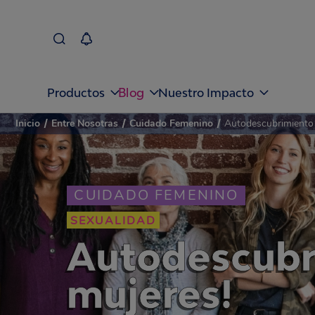
Blog
Productos
Nuestro Impacto
Inicio
/
Entre Nosotras
/
Cuidado Femenino
/
Autodescubrimiento
CUIDADO FEMENINO
SEXUALIDAD
Autodescubri
mujeres!