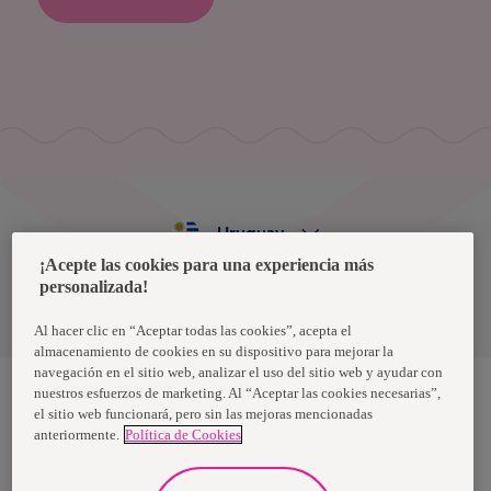
Uruguay
¡Acepte las cookies para una experiencia más
personalizada!
Política de privacidad de datos
Términos y condiciones
Al hacer clic en “Aceptar todas las cookies”, acepta el
almacenamiento de cookies en su dispositivo para mejorar la
navegación en el sitio web, analizar el uso del sitio web y ayudar con
nuestros esfuerzos de marketing. Al “Aceptar las cookies necesarias”,
el sitio web funcionará, pero sin las mejoras mencionadas
Nosotras, una marca de Essity - una compañía global líder en
anteriormente.
Política de Cookies
higiene y salud. Cada día, mil millones de personas, en todo el
mundo, utilizan nuestros productos, servicios y soluciones. Nuestro
propósito es romper barreras por el bienestar en beneficio de
consumidores, pacientes, cuidadores, clientes y la sociedad en