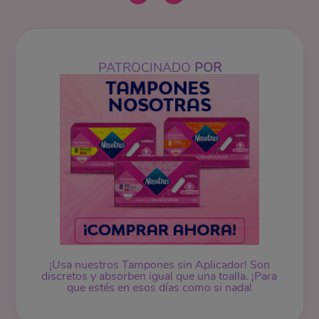
PATROCINADO
POR
¡Usa nuestros
Tampones
sin Aplicador! Son
discretos y absorben igual que una toalla. ¡Para
que estés en esos días como si nada!