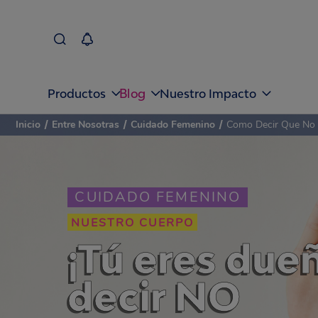
Blog
Productos
Nuestro Impacto
Inicio
/
Entre Nosotras
/
Cuidado Femenino
/
Como Decir Que No 
CUIDADO FEMENINO
NUESTRO CUERPO
¡Tú eres due
decir NO