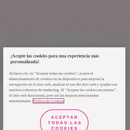
Uruguay
¡Acepte las cookies para una experiencia más
personalizada!
Política de privacidad de datos
Términos y condiciones
Al hacer clic en “Aceptar todas las cookies”, acepta el
almacenamiento de cookies en su dispositivo para mejorar la
navegación en el sitio web, analizar el uso del sitio web y ayudar con
nuestros esfuerzos de marketing. Al “Aceptar las cookies necesarias”,
el sitio web funcionará, pero sin las mejoras mencionadas
anteriormente.
Política de Cookies
Nosotras, una marca de Essity - una compañía global líder en
higiene y salud. Cada día, mil millones de personas, en todo el
mundo, utilizan nuestros productos, servicios y soluciones. Nuestro
propósito es romper barreras por el bienestar en beneficio de
ACEPTAR
consumidores, pacientes, cuidadores, clientes y la sociedad en
general. Vendemos en aproximadamente 150 países bajo las
TODAS LAS
principales marcas globales TENA y Tork, así como otras marcas
COOKIES