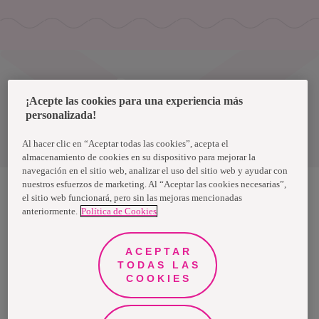
Uruguay
¡Acepte las cookies para una experiencia más
personalizada!
Política de privacidad de datos
Términos y condiciones
Al hacer clic en “Aceptar todas las cookies”, acepta el
almacenamiento de cookies en su dispositivo para mejorar la
navegación en el sitio web, analizar el uso del sitio web y ayudar con
nuestros esfuerzos de marketing. Al “Aceptar las cookies necesarias”,
el sitio web funcionará, pero sin las mejoras mencionadas
anteriormente.
Política de Cookies
Nosotras, una marca de Essity - una compañía global líder en
higiene y salud. Cada día, mil millones de personas, en todo el
mundo, utilizan nuestros productos, servicios y soluciones. Nuestro
propósito es romper barreras por el bienestar en beneficio de
ACEPTAR
consumidores, pacientes, cuidadores, clientes y la sociedad en
general. Vendemos en aproximadamente 150 países bajo las
TODAS LAS
principales marcas globales TENA y Tork, así como otras marcas
COOKIES
como Actimove, Cutimed, JOBST, Knix, Leukoplast, Libero, Libresse,
Lotus, Modibodi, Nosotras, Saba, Tempo, TOM Organic y Zewa. En
2024, Essity tuvo ventas de aproximadamente 13 mil millones de
euros y empleó a 36,000 personas. La sede de la compañía está