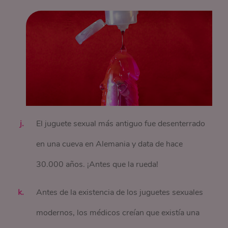
El juguete sexual más antiguo fue desenterrado
en una cueva en Alemania y data de hace
30.000 años. ¡Antes que la rueda!
Antes de la existencia de los juguetes sexuales
modernos, los médicos creían que existía una