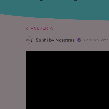
VOLVER A
Sophi by Nosotras
12 de Noviemb