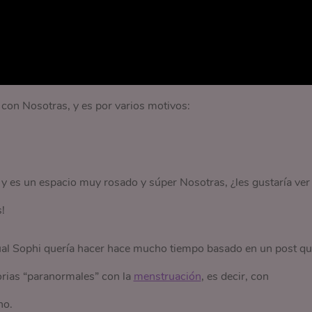
o con Nosotras, y es por varios motivos:
 y es un espacio muy rosado y súper Nosotras, ¿les gustaría ver
!
 cual Sophi quería hacer hace mucho tiempo basado en un post q
orias “paranormales” con la
menstruación
, es decir, con
no.