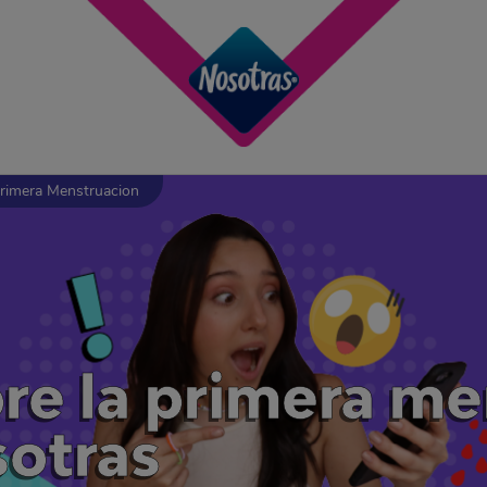
Primera Menstruacion
bre la primera me
sotras