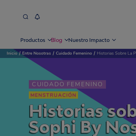
Blog
Productos
Nuestro Impacto
Inicio
/
Entre Nosotras
/
Cuidado Femenino
/
Historias Sobre La 
CUIDADO FEMENINO
MENSTRUACIÓN
Historias so
Sophi By No