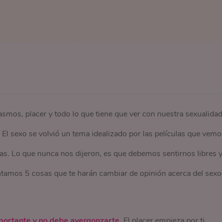
smos, placer y todo lo que tiene que ver con nuestra sexualidad
 El sexo se volvió un tema idealizado por las películas que vemo
as. Lo que nunca nos dijeron, es que debemos sentirnos libres 
ntamos 5 cosas que te harán cambiar de opinión acerca del sexo
portante y no debe avergonzarte
. El placer empieza por ti