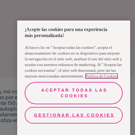
¡Acepte las cookies para una experiencia
más personalizada!
Al hacer clic en “Aceptar todas las cookies”, acepta el
almacenamiento de cookies en su dispositivo para mejorar
la navegación en el sitio web, analizar el uso del sitio web y
Uruguay
ayudar con nuestros esfuerzos de marketing. Al “Aceptar las
cookies necesarias”, el sitio web funcionará, pero sin las
mejoras mencionadas anteriormente.
Política de Cookies
ACEPTAR TODAS LAS
a, mil millones de personas, en todo el mundo,
COOKIES
ras por el bienestar en beneficio de consumidores,
e 150 países bajo las principales marcas
ukoplast, Libero, Libresse, Lotus, Modibodi,
adamente 13 mil millones de euros y empleó a
GESTIONAR LAS COOKIES
 cotiza en Nasdaq Estocolmo. Más información en