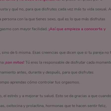
sta y qué no, para que disfrutes cada vez más tu vida sexual. A
 persona con la que tienes sexo, qué es lo que más disfrutas
 orgasmo con mayor facilidad.
¡Así que empieza a conocerte y
 sino de ti misma. Esas creencias que dicen que si tu pareja no 
ama
¡son mitos!
Tú eres la responsable de disfrutar cada moment
namiento antes, durante y después, para que disfrutes
tiempo aprendas cómo controlar tus orgasmos.
 el estrés y a mejorar tu salud. Esto se da gracias a que cuand
as, oxitocina y prolactina, hormonas que te hacen sentir feliz,