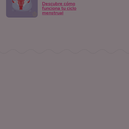
Descubre cómo
funciona tu ciclo
menstrual