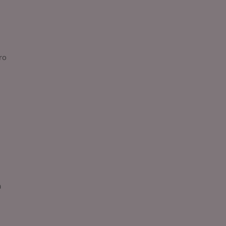
ro
a
s