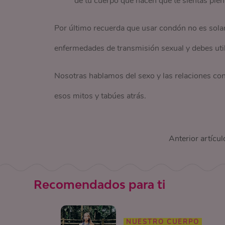
de tu cuerpo que hacen que te sientas plen
Por último recuerda que usar condón no es sola
enfermedades de transmisión sexual y debes utili
Nosotras hablamos del sexo y las relaciones con 
esos mitos y tabúes atrás.
Anterior artícul
Recomendados para ti
NUESTRO CUERPO