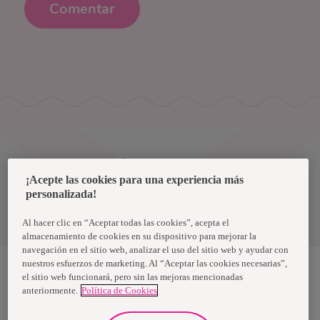
Comentar
Uruguay
¡Acepte las cookies para una experiencia más
personalizada!
Política de privacidad de datos
Términos y condiciones
Al hacer clic en “Aceptar todas las cookies”, acepta el
almacenamiento de cookies en su dispositivo para mejorar la
navegación en el sitio web, analizar el uso del sitio web y ayudar con
nuestros esfuerzos de marketing. Al “Aceptar las cookies necesarias”,
el sitio web funcionará, pero sin las mejoras mencionadas
anteriormente.
Política de Cookies
Nosotras, una marca de Essity - una compañía global líder en
higiene y salud. Cada día, mil millones de personas, en todo el
mundo, utilizan nuestros productos, servicios y soluciones. Nuestro