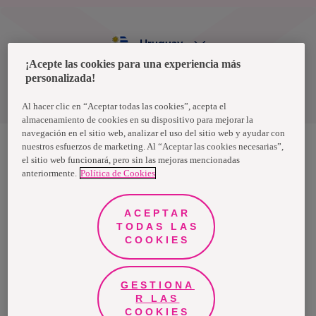
Uruguay
¡Acepte las cookies para una experiencia más
personalizada!
Política de privacidad de datos
Términos y condiciones
Al hacer clic en “Aceptar todas las cookies”, acepta el
almacenamiento de cookies en su dispositivo para mejorar la
navegación en el sitio web, analizar el uso del sitio web y ayudar con
nuestros esfuerzos de marketing. Al “Aceptar las cookies necesarias”,
el sitio web funcionará, pero sin las mejoras mencionadas
Nosotras, una marca de Essity - una compañía global líder en
anteriormente.
Política de Cookies
higiene y salud. Cada día, mil millones de personas, en todo el
mundo, utilizan nuestros productos, servicios y soluciones. Nuestro
propósito es romper barreras por el bienestar en beneficio de
consumidores, pacientes, cuidadores, clientes y la sociedad en
ACEPTAR
general. Vendemos en aproximadamente 150 países bajo las
TODAS LAS
principales marcas globales TENA y Tork, así como otras marcas
como Actimove, Cutimed, JOBST, Knix, Leukoplast, Libero, Libresse,
COOKIES
Lotus, Modibodi, Nosotras, Saba, Tempo, TOM Organic y Zewa. En
2024, Essity tuvo ventas de aproximadamente 13 mil millones de
euros y empleó a 36,000 personas. La sede de la compañía está
ubicada en Estocolmo, Suecia, y Essity cotiza en Nasdaq Estocolmo.
GESTIONA
Más información en
www.essity.com
.
R LAS
COOKIES