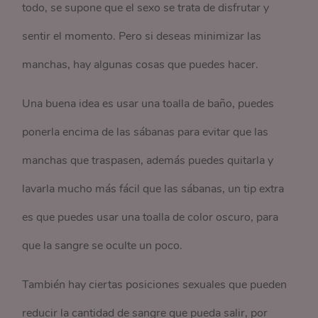
todo, se supone que el sexo se trata de disfrutar y
sentir el momento. Pero si deseas minimizar las
manchas, hay algunas cosas que puedes hacer.
Una buena idea es usar una toalla de baño, puedes
ponerla encima de las sábanas para evitar que las
manchas que traspasen, además puedes quitarla y
lavarla mucho más fácil que las sábanas, un tip extra
es que puedes usar una toalla de color oscuro, para
que la sangre se oculte un poco.
También hay ciertas posiciones sexuales que pueden
reducir la cantidad de sangre que pueda salir, por