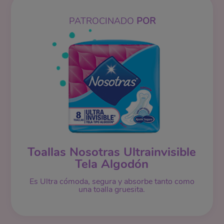
PATROCINADO
POR
Toallas Nosotras Ultrainvisible
Tela Algodón
Es Ultra cómoda, segura y absorbe tanto como
una toalla gruesita.