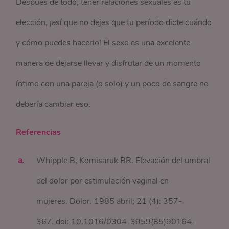
Después de todo, tener relaciones sexuales es tu
elección, ¡así que no dejes que tu período dicte cuándo
y cómo puedes hacerlo! El sexo es una excelente
manera de dejarse llevar y disfrutar de un momento
íntimo con una pareja (o solo) y un poco de sangre no
debería cambiar eso.
Referencias
Whipple B, Komisaruk BR. Elevación del umbral
del dolor por estimulación vaginal en
mujeres. Dolor. 1985 abril; 21 (4): 357-
367. doi: 10.1016/0304-3959(85)90164-