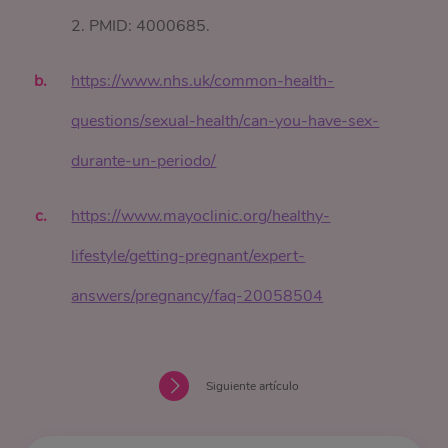
2. PMID: 4000685.
https://www.nhs.uk/common-health-
questions/sexual-health/can-you-have-sex-
durante-un-periodo/
https://www.mayoclinic.org/healthy-
lifestyle/getting-pregnant/expert-
answers/pregnancy/faq-20058504
Siguiente artículo