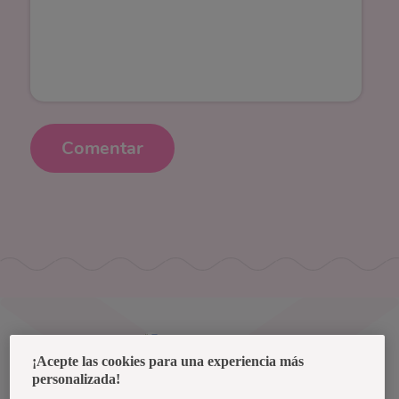
Comentar
Uruguay
¡Acepte las cookies para una experiencia más
personalizada!
Política de privacidad de datos