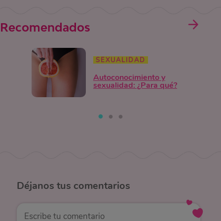
Recomendados
SEXUALIDAD
Autoconocimiento y
sexualidad: ¿Para qué?
Déjanos
tus comentarios