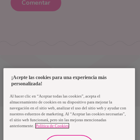
Comentar
Uruguay
¡Acepte las cookies para una experiencia más
personalizada!
Política de privacidad de datos
Términos y condiciones
Al hacer clic en “Aceptar todas las cookies”, acepta el
almacenamiento de cookies en su dispositivo para mejorar la
navegación en el sitio web, analizar el uso del sitio web y ayudar con
nuestros esfuerzos de marketing. Al “Aceptar las cookies necesarias”,
el sitio web funcionará, pero sin las mejoras mencionadas
anteriormente.
Política de Cookies
Nosotras, una marca de Essity - una compañía global líder en
higiene y salud. Cada día, mil millones de personas, en todo el
mundo, utilizan nuestros productos, servicios y soluciones. Nuestro
propósito es romper barreras por el bienestar en beneficio de