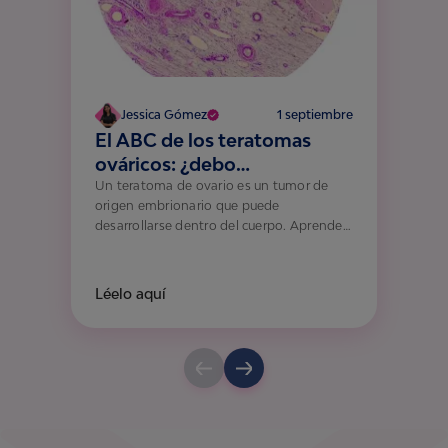
Jessica Gómez
1 septiembre
El ABC de los teratomas
ováricos: ¿debo
preocuparme?
Un teratoma de ovario es un tumor de
origen embrionario que puede
desarrollarse dentro del cuerpo. Aprende
más con NosotrasOnline.
Léelo aquí