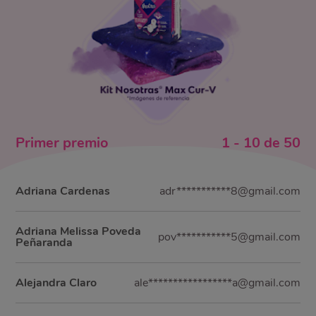
Primer
premio
1
-
10
de
50
Adriana Cardenas
adr***********8@gmail.com
Adriana Melissa Poveda
pov***********5@gmail.com
Peñaranda
Alejandra Claro
ale*****************a@gmail.com