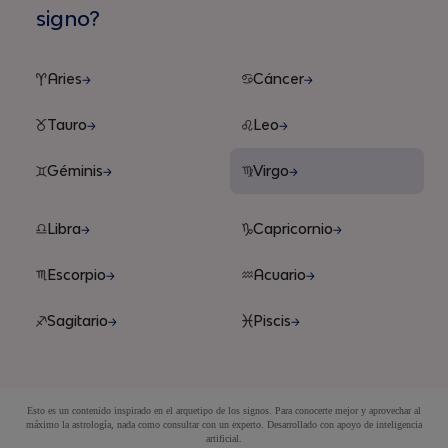
signo?
Aries
Cáncer
Tauro
Leo
Géminis
Virgo
Libra
Capricornio
Escorpio
Acuario
Sagitario
Piscis
Esto es un contenido inspirado en el arquetipo de los signos. Para conocerte mejor y aprovechar al
máximo la astrología, nada como consultar con un experto. Desarrollado con apoyo de inteligencia
artificial.