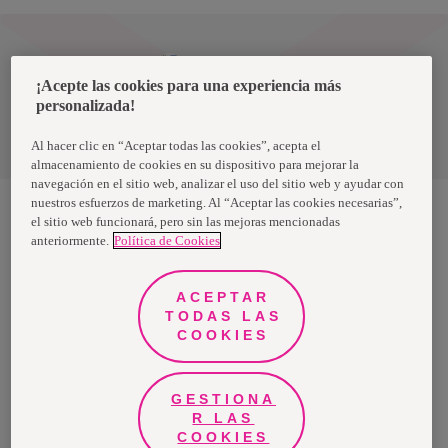
Uruguay
¡Acepte las cookies para una experiencia más
personalizada!
Política de privacidad de datos
Términos y condiciones
Al hacer clic en “Aceptar todas las cookies”, acepta el
almacenamiento de cookies en su dispositivo para mejorar la
navegación en el sitio web, analizar el uso del sitio web y ayudar con
nuestros esfuerzos de marketing. Al “Aceptar las cookies necesarias”,
el sitio web funcionará, pero sin las mejoras mencionadas
anteriormente.
Política de Cookies
Nosotras, una marca de Essity - una compañía global líder en
higiene y salud. Cada día, mil millones de personas, en todo el
mundo, utilizan nuestros productos, servicios y soluciones. Nuestro
propósito es romper barreras por el bienestar en beneficio de
ACEPTAR
consumidores, pacientes, cuidadores, clientes y la sociedad en
general. Vendemos en aproximadamente 150 países bajo las
TODAS LAS
principales marcas globales TENA y Tork, así como otras marcas
COOKIES
como Actimove, Cutimed, JOBST, Knix, Leukoplast, Libero, Libresse,
Lotus, Modibodi, Nosotras, Saba, Tempo, TOM Organic y Zewa. En
2024, Essity tuvo ventas de aproximadamente 13 mil millones de
euros y empleó a 36,000 personas. La sede de la compañía está
ubicada en Estocolmo, Suecia, y Essity cotiza en Nasdaq Estocolmo.
GESTIONA
Más información en
www.essity.com
.
R LAS
COOKIES