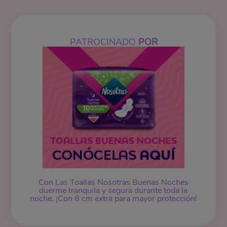
PATROCINADO
POR
Con Las Toallas Nosotras Buenas Noches
duerme tranquila y segura durante toda la
noche. ¡Con 8 cm extra para mayor protección!