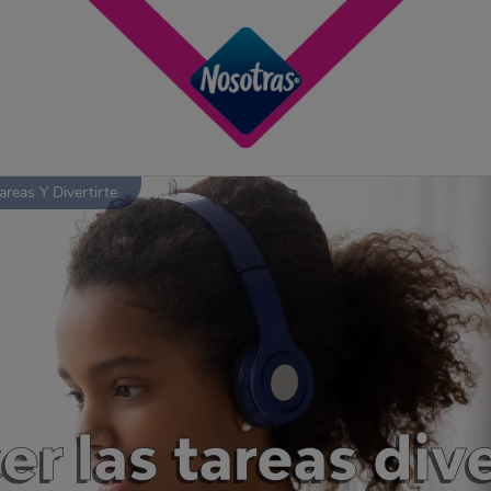
reas Y Divertirte
cer las tareas di