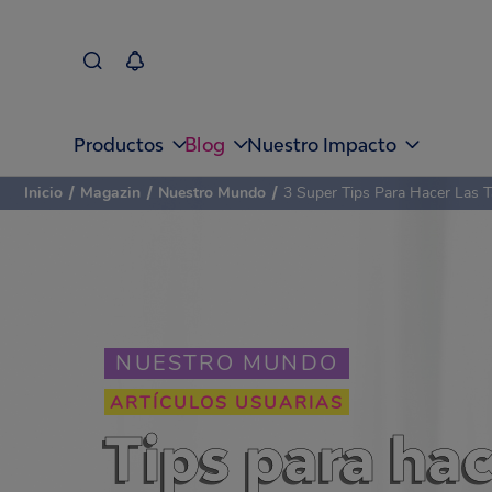
Blog
Productos
Nuestro Impacto
Inicio
/
Magazin
/
Nuestro Mundo
/
3 Super Tips Para Hacer Las Ta
NUESTRO MUNDO
ARTÍCULOS USUARIAS
Tips para ha