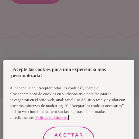
Uruguay
¡Acepte las cookies para una experiencia más
personalizada!
Política de privacidad de datos
Términos y condiciones
Al hacer clic en “Aceptar todas las cookies”, acepta el
almacenamiento de cookies en su dispositivo para mejorar la
navegación en el sitio web, analizar el uso del sitio web y ayudar con
nuestros esfuerzos de marketing. Al “Aceptar las cookies necesarias”,
el sitio web funcionará, pero sin las mejoras mencionadas
anteriormente.
Política de Cookies
Nosotras, una marca de Essity - una compañía global líder en
higiene y salud. Cada día, mil millones de personas, en todo el
mundo, utilizan nuestros productos, servicios y soluciones. Nuestro
propósito es romper barreras por el bienestar en beneficio de
ACEPTAR
consumidores, pacientes, cuidadores, clientes y la sociedad en