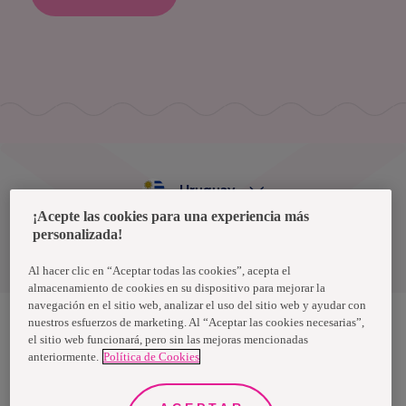
Uruguay
¡Acepte las cookies para una experiencia más
personalizada!
Política de privacidad de datos
Términos y condiciones
Al hacer clic en “Aceptar todas las cookies”, acepta el
almacenamiento de cookies en su dispositivo para mejorar la
navegación en el sitio web, analizar el uso del sitio web y ayudar con
nuestros esfuerzos de marketing. Al “Aceptar las cookies necesarias”,
el sitio web funcionará, pero sin las mejoras mencionadas
Nosotras, una marca de Essity - una compañía global líder en
anteriormente.
Política de Cookies
higiene y salud. Cada día, mil millones de personas, en todo el
mundo, utilizan nuestros productos, servicios y soluciones. Nuestro
propósito es romper barreras por el bienestar en beneficio de
consumidores, pacientes, cuidadores, clientes y la sociedad en