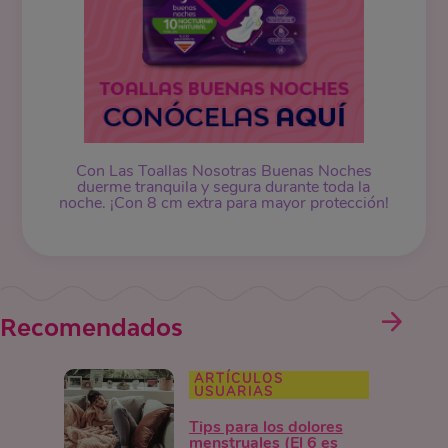
Con Las Toallas Nosotras Buenas Noches
duerme tranquila y segura durante toda la
noche. ¡Con 8 cm extra para mayor protección!
Recomendados
ARTÍCULOS
USUARIAS
Tips para los dolores
menstruales (El 6 es