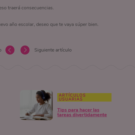
eso traerá consecuencias.
uevo año escolar, deseo que te vaya súper bien.
o
Siguiente artículo
ARTÍCULOS
USUARIAS
Tips para hacer las
tareas divertidamente