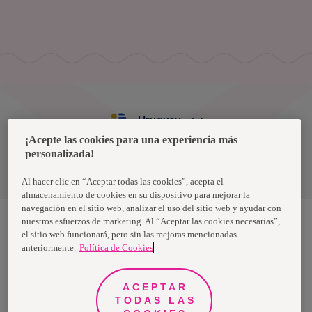
Uruguay
¡Acepte las cookies para una experiencia más
personalizada!
Política de privacidad de datos
Términos y condiciones
Al hacer clic en “Aceptar todas las cookies”, acepta el
almacenamiento de cookies en su dispositivo para mejorar la
navegación en el sitio web, analizar el uso del sitio web y ayudar con
nuestros esfuerzos de marketing. Al “Aceptar las cookies necesarias”,
el sitio web funcionará, pero sin las mejoras mencionadas
Nosotras, una marca de Essity - una compañía global líder en
anteriormente.
Política de Cookies
higiene y salud. Cada día, mil millones de personas, en todo el
mundo, utilizan nuestros productos, servicios y soluciones. Nuestro
propósito es romper barreras por el bienestar en beneficio de
consumidores, pacientes, cuidadores, clientes y la sociedad en
ACEPTAR
general. Vendemos en aproximadamente 150 países bajo las
TODAS LAS
principales marcas globales TENA y Tork, así como otras marcas
como Actimove, Cutimed, JOBST, Knix, Leukoplast, Libero, Libresse,