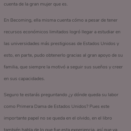
cuenta de la gran mujer que es.
Por último, Dani nos deja una de sus frases favoritas del
perderte este libro!!
libro: ¡El otro día me dijo un monje: “El lugar de descanso de
¡Ahora no sabemos por dónde empezar! Cada libro es
En Becoming, ella misma cuenta cómo a pesar de tener
la mente es el corazón. La mente se pasa el día oyendo
mejor que el anterior, y cada uno de ellos no enseñará
recursos económicos limitados logró llegar a estudiar en
campanadas, ruidos y discusiones, cuando lo único que
cosas muy diferentes. Pero no creas que tú te salvas, ¡es tu
las universidades más prestigiosas de Estados Unidos y
anhela es tranquilidad. El único lugar donde la mente puede
turno para dejarnos una recomendación! ¿Cuáles son los
esto, en parte, pudo obtenerlo gracias al gran apoyo de su
hallar la paz es en el silencio del corazón. Ahí es donde
libros que más amas? o ¿cuáles son con los que más has
familia, que siempre la motivó a seguir sus sueños y creer
tienes que ir”.
aprendido? Compártenos tu top 3 en los comentarios y
en sus capacidades.
cuéntanos por qué hacen parte de este, y así lograremos
Seguro te estarás preguntando ¿y dónde queda su labor
crear una
wishlist
de Nosotras.
como Primera Dama de Estados Unidos? Pues este
importante papel no se queda en el olvido, en el libro
también habla de lo que fue esta experiencia, así que ya