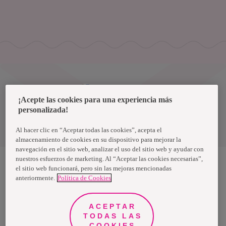
Uruguay
¡Acepte las cookies para una experiencia más
personalizada!
Política de privacidad de datos
Términos y condiciones
Al hacer clic en “Aceptar todas las cookies”, acepta el
almacenamiento de cookies en su dispositivo para mejorar la
navegación en el sitio web, analizar el uso del sitio web y ayudar con
nuestros esfuerzos de marketing. Al “Aceptar las cookies necesarias”,
el sitio web funcionará, pero sin las mejoras mencionadas
anteriormente.
Política de Cookies
Nosotras, una marca de Essity - una compañía global líder en
higiene y salud. Cada día, mil millones de personas, en todo el
mundo, utilizan nuestros productos, servicios y soluciones. Nuestro
propósito es romper barreras por el bienestar en beneficio de
ACEPTAR
consumidores, pacientes, cuidadores, clientes y la sociedad en
general. Vendemos en aproximadamente 150 países bajo las
TODAS LAS
principales marcas globales TENA y Tork, así como otras marcas
COOKIES