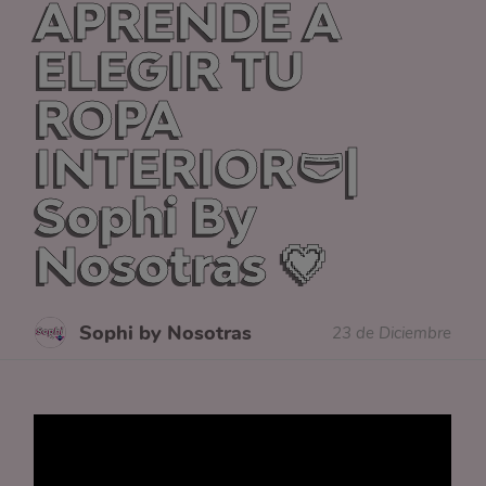
APRENDE A
ELEGIR TU
ROPA
INTERIOR🩲|
Sophi By
Nosotras 💗
Sophi by Nosotras
23 de Diciembre