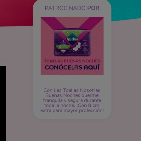
PATROCINADO
POR
Con Las Toallas Nosotras
Buenas Noches duerme
tranquila y segura durante
toda la noche. ¡Con 8 cm
extra para mayor protección!