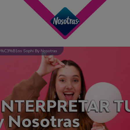
ue%C3%B1os Sophi By Nosotras
INTERPRETAR T
y Nosotras