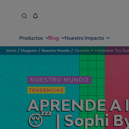
Blog
Productos
Nuestro Impacto
Inicio
/
Magazin
/
Nuestro Mundo
/
Aprende A Interpretar Tus S
NUESTRO MUNDO
TENDENCIAS
APRENDE A 
😴 | Sophi B