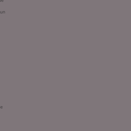
ue
 un
s
de