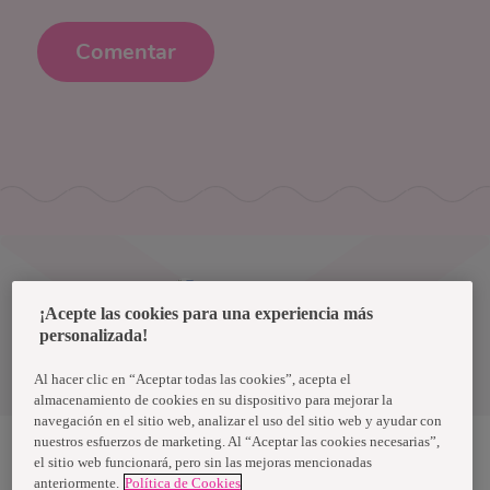
Comentar
Uruguay
¡Acepte las cookies para una experiencia más
personalizada!
Política de privacidad de datos
Términos y condiciones
Al hacer clic en “Aceptar todas las cookies”, acepta el
almacenamiento de cookies en su dispositivo para mejorar la
navegación en el sitio web, analizar el uso del sitio web y ayudar con
nuestros esfuerzos de marketing. Al “Aceptar las cookies necesarias”,
el sitio web funcionará, pero sin las mejoras mencionadas
anteriormente.
Política de Cookies
Nosotras, una marca de Essity - una compañía global líder en