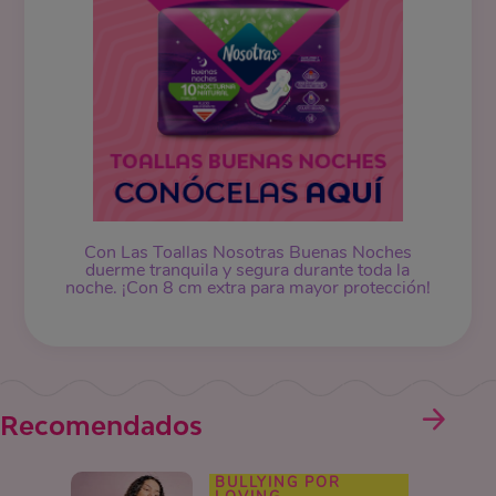
Con Las Toallas Nosotras Buenas Noches
duerme tranquila y segura durante toda la
noche. ¡Con 8 cm extra para mayor protección!
Recomendados
BULLYING POR