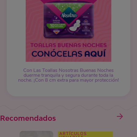
Con Las Toallas Nosotras Buenas Noches
duerme tranquila y segura durante toda la
noche. ¡Con 8 cm extra para mayor protección!
Recomendados
ARTÍCULOS