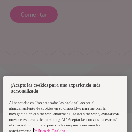
Comentar
Uruguay
¡Acepte las cookies para una experiencia más
personalizada!
Política de privacidad de datos
Términos y condiciones
Al hacer clic en “Aceptar todas las cookies”, acepta el
almacenamiento de cookies en su dispositivo para mejorar la
navegación en el sitio web, analizar el uso del sitio web y ayudar con
nuestros esfuerzos de marketing. Al “Aceptar las cookies necesarias”,
el sitio web funcionará, pero sin las mejoras mencionadas
anteriormente.
Política de Cookies
Nosotras, una marca de Essity - una compañía global líder en