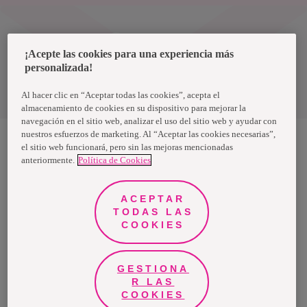
Uruguay
¡Acepte las cookies para una experiencia más
personalizada!
Política de privacidad de datos
Términos y condiciones
Al hacer clic en “Aceptar todas las cookies”, acepta el
almacenamiento de cookies en su dispositivo para mejorar la
navegación en el sitio web, analizar el uso del sitio web y ayudar con
nuestros esfuerzos de marketing. Al “Aceptar las cookies necesarias”,
el sitio web funcionará, pero sin las mejoras mencionadas
anteriormente.
Política de Cookies
Nosotras, una marca de Essity - una compañía global líder en
higiene y salud. Cada día, mil millones de personas, en todo el
mundo, utilizan nuestros productos, servicios y soluciones. Nuestro
propósito es romper barreras por el bienestar en beneficio de
ACEPTAR
consumidores, pacientes, cuidadores, clientes y la sociedad en
general. Vendemos en aproximadamente 150 países bajo las
TODAS LAS
principales marcas globales TENA y Tork, así como otras marcas
COOKIES
como Actimove, Cutimed, JOBST, Knix, Leukoplast, Libero, Libresse,
Lotus, Modibodi, Nosotras, Saba, Tempo, TOM Organic y Zewa. En
2024, Essity tuvo ventas de aproximadamente 13 mil millones de
euros y empleó a 36,000 personas. La sede de la compañía está
ubicada en Estocolmo, Suecia, y Essity cotiza en Nasdaq Estocolmo.
GESTIONA
Más información en
www.essity.com
.
R LAS
COOKIES