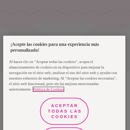
Uruguay
¡Acepte las cookies para una experiencia más
personalizada!
Política de privacidad de datos
Términos y condiciones
Al hacer clic en “Aceptar todas las cookies”, acepta el
almacenamiento de cookies en su dispositivo para mejorar la
navegación en el sitio web, analizar el uso del sitio web y ayudar con
nuestros esfuerzos de marketing. Al “Aceptar las cookies necesarias”,
el sitio web funcionará, pero sin las mejoras mencionadas
anteriormente.
Política de Cookies
Nosotras, una marca de Essity - una compañía global líder en
higiene y salud. Cada día, mil millones de personas, en todo el
mundo, utilizan nuestros productos, servicios y soluciones. Nuestro
propósito es romper barreras por el bienestar en beneficio de
ACEPTAR
consumidores, pacientes, cuidadores, clientes y la sociedad en
general. Vendemos en aproximadamente 150 países bajo las
TODAS LAS
principales marcas globales TENA y Tork, así como otras marcas
COOKIES
como Actimove, Cutimed, JOBST, Knix, Leukoplast, Libero, Libresse,
Lotus, Modibodi, Nosotras, Saba, Tempo, TOM Organic y Zewa. En
2024, Essity tuvo ventas de aproximadamente 13 mil millones de