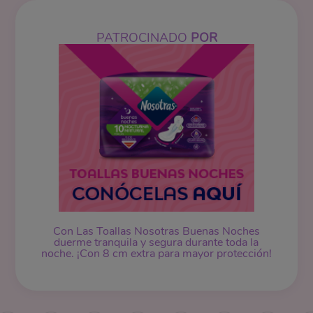
PATROCINADO
POR
Con Las Toallas Nosotras Buenas Noches
duerme tranquila y segura durante toda la
noche. ¡Con 8 cm extra para mayor protección!