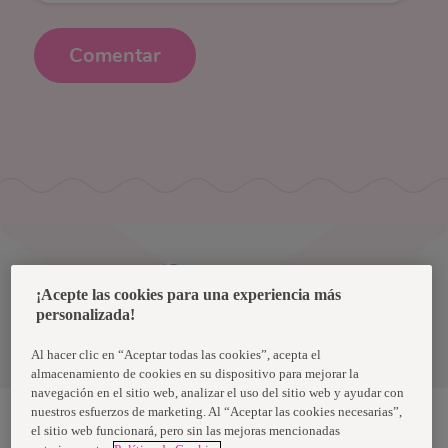
Comentar
Uruguay
¡Acepte las cookies para una experiencia más
personalizada!
Política de privacidad de datos
Términos y condiciones
Al hacer clic en “Aceptar todas las cookies”, acepta el
almacenamiento de cookies en su dispositivo para mejorar la
navegación en el sitio web, analizar el uso del sitio web y ayudar con
nuestros esfuerzos de marketing. Al “Aceptar las cookies necesarias”,
el sitio web funcionará, pero sin las mejoras mencionadas