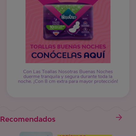
Con Las Toallas Nosotras Buenas Noches
duerme tranquila y segura durante toda la
noche. ¡Con 8 cm extra para mayor protección!
Recomendados