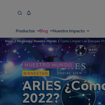
Blog
Productos
Nuestro Impacto
Inicio
/
Magazin
/
Nuestro Mundo
/
Como Limpiar Las Energias Pr
NUESTRO MUNDO
BIENESTAR
ARIES ¿Cómo 
2022?