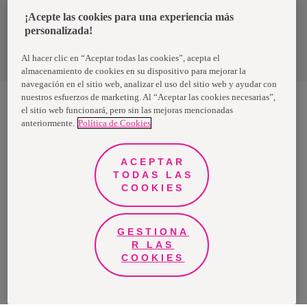
Uruguay
¡Acepte las cookies para una experiencia más
personalizada!
Política de privacidad de datos
Términos y condiciones
Al hacer clic en “Aceptar todas las cookies”, acepta el
almacenamiento de cookies en su dispositivo para mejorar la
navegación en el sitio web, analizar el uso del sitio web y ayudar con
nuestros esfuerzos de marketing. Al “Aceptar las cookies necesarias”,
el sitio web funcionará, pero sin las mejoras mencionadas
anteriormente.
Política de Cookies
Nosotras, una marca de Essity - una compañía global líder en
higiene y salud. Cada día, mil millones de personas, en todo el
mundo, utilizan nuestros productos, servicios y soluciones. Nuestro
propósito es romper barreras por el bienestar en beneficio de
ACEPTAR
consumidores, pacientes, cuidadores, clientes y la sociedad en
general. Vendemos en aproximadamente 150 países bajo las
TODAS LAS
principales marcas globales TENA y Tork, así como otras marcas
COOKIES
como Actimove, Cutimed, JOBST, Knix, Leukoplast, Libero, Libresse,
Lotus, Modibodi, Nosotras, Saba, Tempo, TOM Organic y Zewa. En
2024, Essity tuvo ventas de aproximadamente 13 mil millones de
euros y empleó a 36,000 personas. La sede de la compañía está
ubicada en Estocolmo, Suecia, y Essity cotiza en Nasdaq Estocolmo.
GESTIONA
Más información en
www.essity.com
.
R LAS
COOKIES