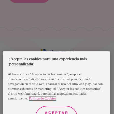
Uruguay
¡Acepte las cookies para una experiencia más
personalizada!
Política de privacidad de datos
Términos y condiciones
Al hacer clic en “Aceptar todas las cookies”, acepta el
almacenamiento de cookies en su dispositivo para mejorar la
navegación en el sitio web, analizar el uso del sitio web y ayudar con
nuestros esfuerzos de marketing. Al “Aceptar las cookies necesarias”,
el sitio web funcionará, pero sin las mejoras mencionadas
Nosotras, una marca de Essity - una compañía global líder en
anteriormente.
Política de Cookies
higiene y salud. Cada día, mil millones de personas, en todo el
mundo, utilizan nuestros productos, servicios y soluciones. Nuestro
propósito es romper barreras por el bienestar en beneficio de
consumidores, pacientes, cuidadores, clientes y la sociedad en
ACEPTAR