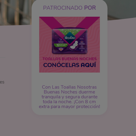
PATROCINADO
POR
ues
Con Las Toallas Nosotras
Buenas Noches duerme
tranquila y segura durante
toda la noche. ¡Con 8 cm
extra para mayor protección!