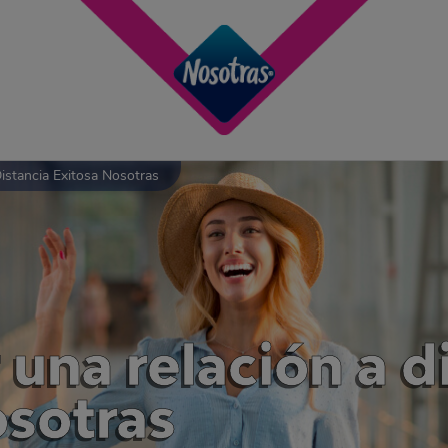
istancia Exitosa Nosotras
una relación a d
osotras