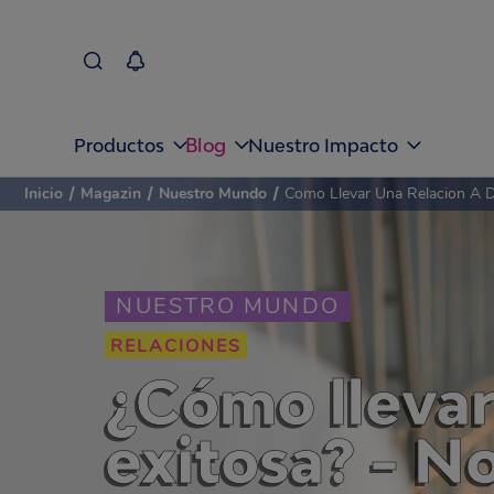
Blog
Productos
Nuestro Impacto
Inicio
/
Magazin
/
Nuestro Mundo
/
Como Llevar Una Relacion A D
NUESTRO MUNDO
RELACIONES
¿Cómo llevar 
exitosa? - N