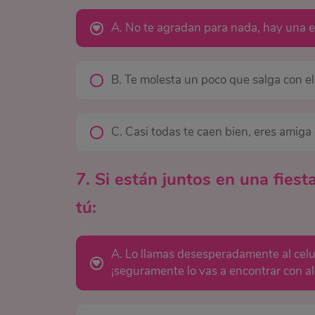
A. No te agradan para nada, hay una en
B. Te molesta un poco que salga con ell
C. Casi todas te caen bien, eres amiga 
7. Si están juntos en una fies
tú:
A. Lo llamas desesperadamente al celul
¡seguramente lo vas a encontrar con a