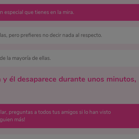
 especial que tienes en la mira.
as, pero prefieres no decir nada al respecto.
de la mayoría de ellas.
ta y él desaparece durante unos minutos,
ar, preguntas a todos tus amigos si lo han visto
lguien más!