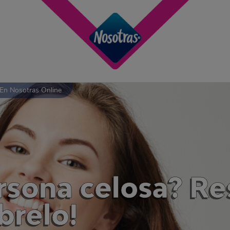
En Nosotras Online
rsona celosa? R
brelo!