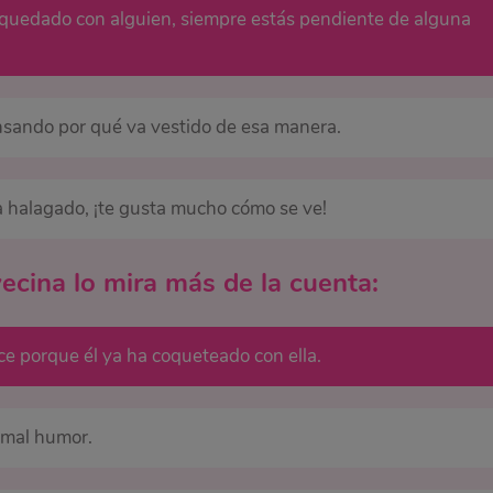
 quedado con alguien, siempre estás pendiente de alguna
nsando por qué va vestido de esa manera.
ta halagado, ¡te gusta mucho cómo se ve!
vecina lo mira más de la cuenta:
ce porque él ya ha coqueteado con ella.
e mal humor.