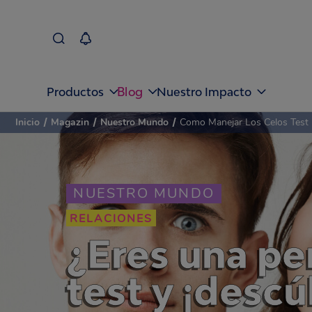
Blog
Productos
Nuestro Impacto
Inicio
/
Magazin
/
Nuestro Mundo
/
Como Manejar Los Celos Test 
NUESTRO MUNDO
RELACIONES
¿Eres una pe
test y ¡descú