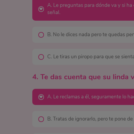
A. Le preguntas para dónde va y si ha
señal.
B. No le dices nada pero te quedas pe
C. Le tiras un piropo para que se sien
4. Te das cuenta que su linda 
A. Le reclamas a él, seguramente lo ha
B. Tratas de ignorarlo, pero te pone d