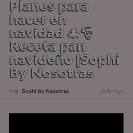
Planes para
hacer en
navidad 🎄🎅
Receta pan
navideño |Sophi
By Nosotras
Sophi by Nosotras
12 de Mayo