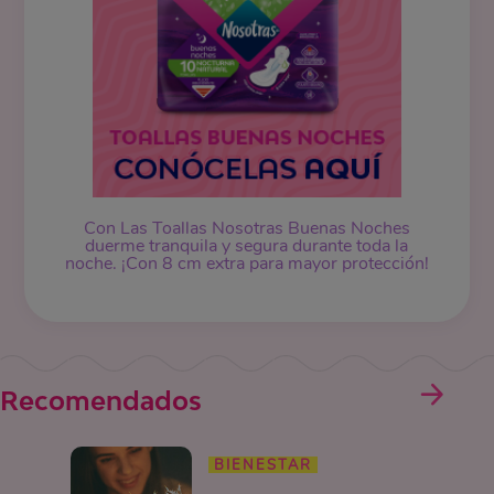
Con Las Toallas Nosotras Buenas Noches
duerme tranquila y segura durante toda la
noche. ¡Con 8 cm extra para mayor protección!
Recomendados
BIENESTAR