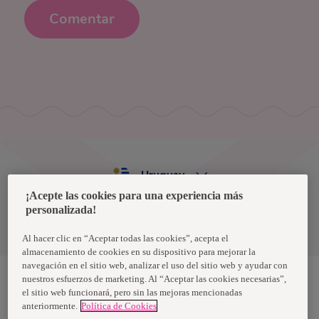
Comentar
Uruguay
¡Acepte las cookies para una experiencia más
personalizada!
Política de privacidad de datos
Términos y condiciones
Al hacer clic en “Aceptar todas las cookies”, acepta el
almacenamiento de cookies en su dispositivo para mejorar la
navegación en el sitio web, analizar el uso del sitio web y ayudar con
nuestros esfuerzos de marketing. Al “Aceptar las cookies necesarias”,
el sitio web funcionará, pero sin las mejoras mencionadas
Nosotras, una marca de Essity - una compañía global líder en
anteriormente.
Política de Cookies
higiene y salud. Cada día, mil millones de personas, en todo el