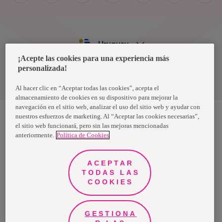
Uruguay
¡Acepte las cookies para una experiencia más
personalizada!
Política de privacidad de datos
Términos y condiciones
Al hacer clic en “Aceptar todas las cookies”, acepta el
almacenamiento de cookies en su dispositivo para mejorar la
navegación en el sitio web, analizar el uso del sitio web y ayudar con
nuestros esfuerzos de marketing. Al “Aceptar las cookies necesarias”,
el sitio web funcionará, pero sin las mejoras mencionadas
Nosotras, una marca de Essity - una compañía global líder en
anteriormente.
Política de Cookies
higiene y salud. Cada día, mil millones de personas, en todo el
mundo, utilizan nuestros productos, servicios y soluciones. Nuestro
propósito es romper barreras por el bienestar en beneficio de
consumidores, pacientes, cuidadores, clientes y la sociedad en
ACEPTAR
general. Vendemos en aproximadamente 150 países bajo las
TODAS LAS
principales marcas globales TENA y Tork, así como otras marcas
como Actimove, Cutimed, JOBST, Knix, Leukoplast, Libero, Libresse,
COOKIES
Lotus, Modibodi, Nosotras, Saba, Tempo, TOM Organic y Zewa. En
2024, Essity tuvo ventas de aproximadamente 13 mil millones de
euros y empleó a 36,000 personas. La sede de la compañía está
ubicada en Estocolmo, Suecia, y Essity cotiza en Nasdaq Estocolmo.
GESTIONA
Más información en
www.essity.com
.