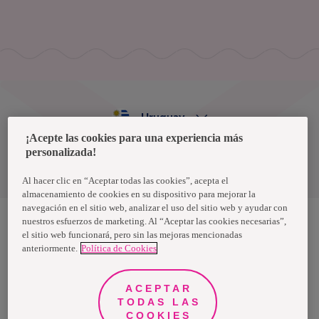
Uruguay
¡Acepte las cookies para una experiencia más
personalizada!
Política de privacidad de datos
Términos y condiciones
Al hacer clic en “Aceptar todas las cookies”, acepta el
almacenamiento de cookies en su dispositivo para mejorar la
navegación en el sitio web, analizar el uso del sitio web y ayudar con
nuestros esfuerzos de marketing. Al “Aceptar las cookies necesarias”,
el sitio web funcionará, pero sin las mejoras mencionadas
Nosotras, una marca de Essity - una compañía global líder en
anteriormente.
Política de Cookies
higiene y salud. Cada día, mil millones de personas, en todo el
mundo, utilizan nuestros productos, servicios y soluciones. Nuestro
propósito es romper barreras por el bienestar en beneficio de
consumidores, pacientes, cuidadores, clientes y la sociedad en
ACEPTAR
general. Vendemos en aproximadamente 150 países bajo las
TODAS LAS
principales marcas globales TENA y Tork, así como otras marcas
como Actimove, Cutimed, JOBST, Knix, Leukoplast, Libero, Libresse,
COOKIES