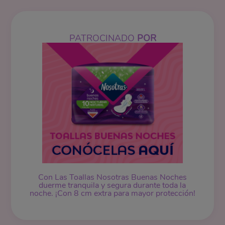
PATROCINADO
POR
Con Las Toallas Nosotras Buenas Noches
duerme tranquila y segura durante toda la
noche. ¡Con 8 cm extra para mayor protección!