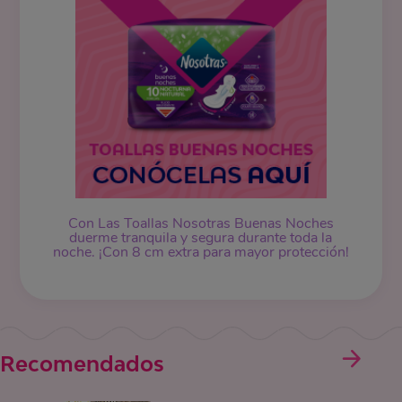
Con Las Toallas Nosotras Buenas Noches
duerme tranquila y segura durante toda la
noche. ¡Con 8 cm extra para mayor protección!
Recomendados