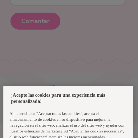
Comentar
Uruguay
¡Acepte las cookies para una experiencia más
personalizada!
Política de privacidad de datos
Términos y condiciones
Al hacer clic en “Aceptar todas las cookies”, acepta el
almacenamiento de cookies en su dispositivo para mejorar la
navegación en el sitio web, analizar el uso del sitio web y ayudar con
nuestros esfuerzos de marketing. Al “Aceptar las cookies necesarias”,
el sitio web funcionará, pero sin las mejoras mencionadas