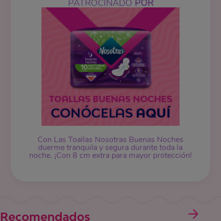
PATROCINADO
POR
Con Las Toallas Nosotras Buenas Noches
duerme tranquila y segura durante toda la
noche. ¡Con 8 cm extra para mayor protección!
Recomendados