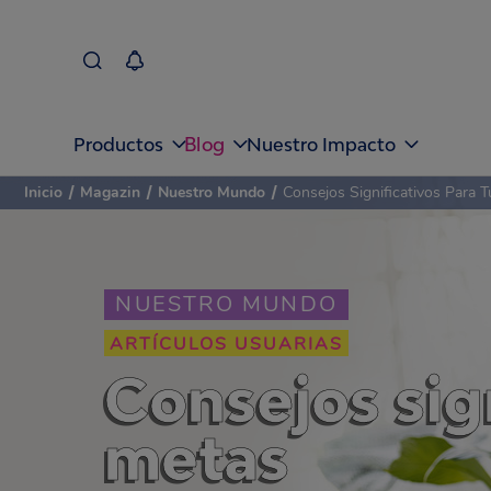
Blog
Productos
Nuestro Impacto
Inicio
/
Magazin
/
Nuestro Mundo
/
Consejos Significativos Para 
NUESTRO MUNDO
ARTÍCULOS USUARIAS
Consejos sign
metas