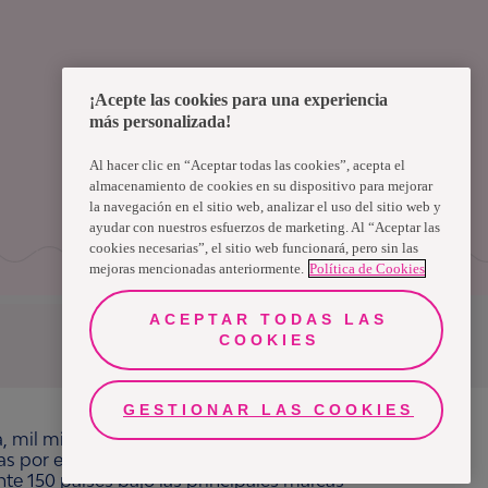
¡Acepte las cookies para una experiencia
más personalizada!
Al hacer clic en “Aceptar todas las cookies”, acepta el
almacenamiento de cookies en su dispositivo para mejorar
la navegación en el sitio web, analizar el uso del sitio web y
ayudar con nuestros esfuerzos de marketing. Al “Aceptar las
cookies necesarias”, el sitio web funcionará, pero sin las
mejoras mencionadas anteriormente.
Política de Cookies
ACEPTAR TODAS LAS
COOKIES
Uruguay
GESTIONAR LAS COOKIES
a, mil millones de personas, en todo el mundo,
ras por el bienestar en beneficio de consumidores,
e 150 países bajo las principales marcas