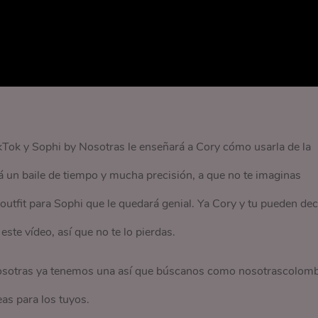
kTok y Sophi by Nosotras le enseñará a Cory cómo usarla de la
á un baile de tiempo y mucha precisión, a que no te imaginas
utfit para Sophi que le quedará genial. Ya Cory y tu pueden dec
te vídeo, así que no te lo pierdas.
Nosotras ya tenemos una así que búscanos como nosotrascolomb
as para los tuyos.