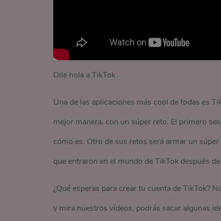
Dile hola a TikTok
Una de las aplicaciones más cool de todas es Ti
mejor manera, con un súper reto. El primero ser
cómo es. Otro de sus retos será armar un súper o
que entraron en el mundo de TikTok después de es
¿Qué esperas para crear tu cuenta de TikTok? 
y mira nuestros vídeos, podrás sacar algunas ide