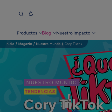
Blog
Productos
Nuestro Impacto
Inicio
/
Magazin
/
Nuestro Mundo
/
Cory Tiktok
NUESTRO MUNDO
TENDENCIAS
Cory TikTok