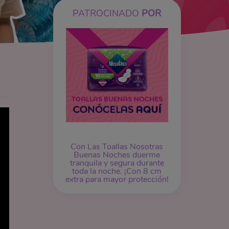
PATROCINADO
POR
Con Las Toallas Nosotras
Buenas Noches duerme
tranquila y segura durante
toda la noche. ¡Con 8 cm
extra para mayor protección!